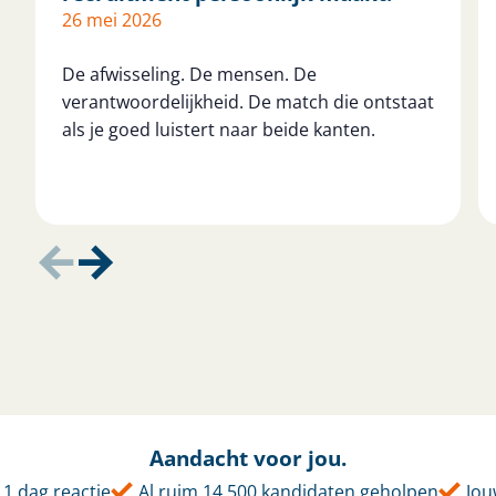
26 mei 2026
De afwisseling. De mensen. De
verantwoordelijkheid. De match die ontstaat
als je goed luistert naar beide kanten.
Aandacht voor jou.
dag reactie
Al ruim 14.500 kandidaten geholpen
Jouw t