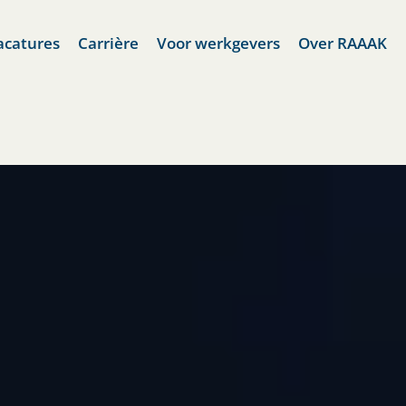
acatures
Carrière
Voor werkgevers
Over RAAAK