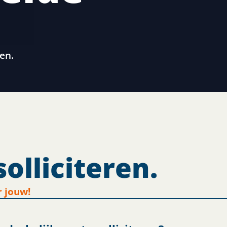
en.
solliciteren.
r jouw!