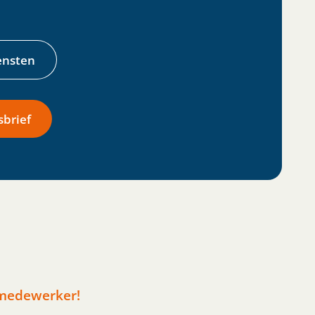
ensten
brief
 medewerker!