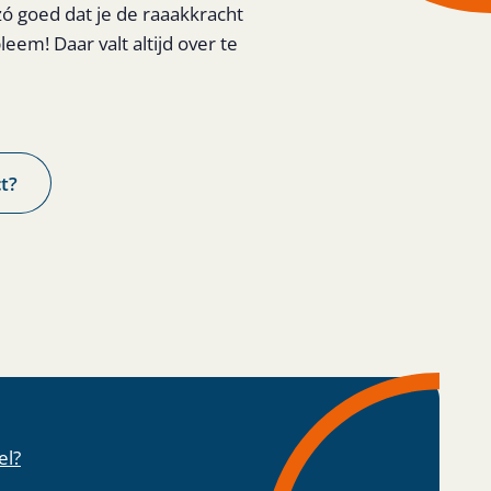
ó goed dat je de raaakkracht
eem! Daar valt altijd over te
t?
el?