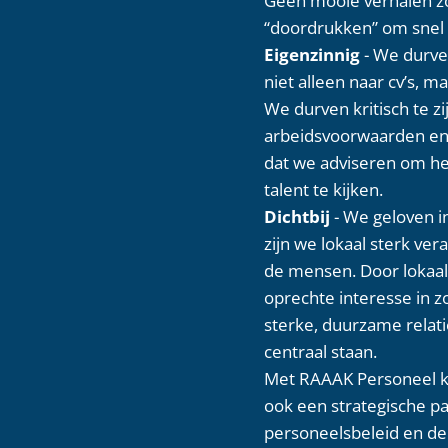
“doordrukken” om snel 
Eigenzinnig
- We durve
niet alleen naar cv’s, 
We durven kritisch te z
arbeidsvoorwaarden en 
dat we adviseren om het
talent te kijken.
Dichtbij
- We geloven i
zijn we lokaal sterk ve
de mensen. Door lokaal 
oprechte interesse in 
sterke, duurzame rela
centraal staan.
Met RAAAK Personeel kri
ook een strategische p
personeelsbeleid en de 