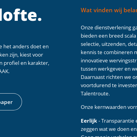
lofte.
Wat vinden wij belan
Onze dienstverlening g
bieden een breed scala
selectie, uitzenden, de
e het anders doet en
kennis te combineren m
n zijn, kiest voor
innovatieve wervingsst
profiel en karakter,
tussen werkgever en we
AAK.
Daarnaast richten we on
voortdurend te invester
Talentroute.
paper
Onze kernwaarden vorm
Eerlijk
- Transparantie e
zeggen wat we doen en
Geen mooie verhalen z