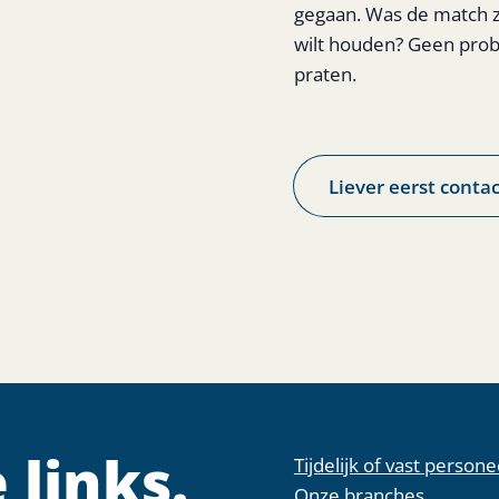
gegaan. Was de match z
wilt houden? Geen probl
praten.
Liever eerst contac
 links.
Tijdelijk of vast persone
Onze branches