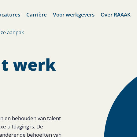
acatures
Carrière
Voor werkgevers
Over RAAAK
ze aanpak
t werk
en en behouden van talent
e uitdaging is. De
eranderende behoeften van