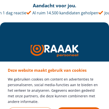
Aandacht voor jou.
 dag reactie
Al ruim 14.500 kandidaten geholpen
Jouw 
Deze website maakt gebruik van cookies
Volg ons
We gebruiken cookies om content en advertenties te
personaliseren, social media-functies aan te bieden en
het verkeer te analyseren. Gegevens worden gedeeld
met onze partners, die deze kunnen combineren met
Gratis vacature plaatsen
andere informatie.