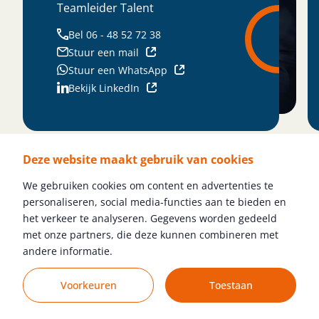
Talentmanager
Bel 06 - 57 35 89 42
Stuur een mail
Stuur een WhatsApp
Bekijk LinkedIn
Deze website maakt gebruik van cookies
We gebruiken cookies om content en advertenties te
personaliseren, social media-functies aan te bieden en
het verkeer te analyseren. Gegevens worden gedeeld
met onze partners, die deze kunnen combineren met
andere informatie.
Aandacht voor jou.
Voorkeuren
Toestaan
g reactie
Al ruim 14.500 kandidaten geholpen
Jouw tal