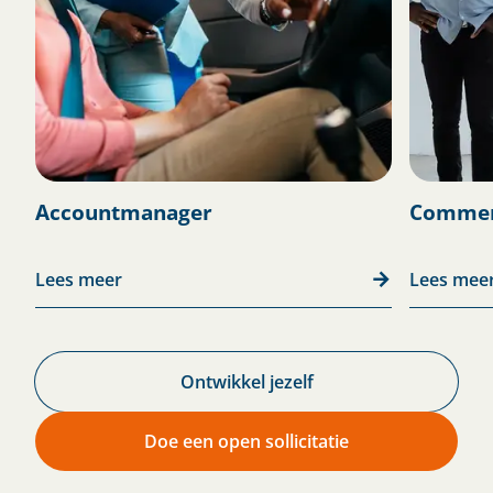
Accountmanager
Commer
Lees meer
Lees mee
Ontwikkel jezelf
Doe een open sollicitatie