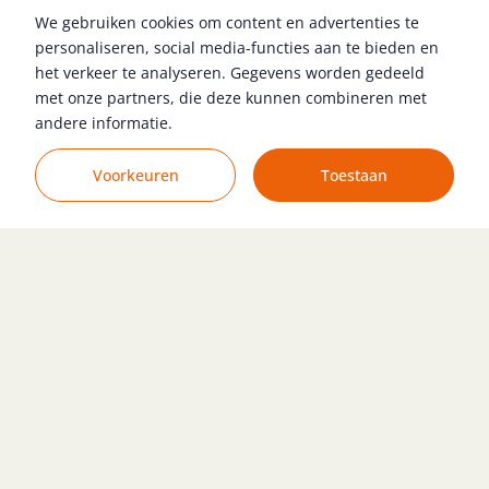
We gebruiken cookies om content en advertenties te
HBO
23
Roosendaal
€ 3.100 - € 4.500
personaliseren, social media-functies aan te bieden en
MBO
59
het verkeer te analyseren. Gegevens worden gedeeld
met onze partners, die deze kunnen combineren met
Bekijk vacature
Voortgezet Onderwijs
27
andere informatie.
WO
10
Zoekopdracht wijzigen
Voorkeuren
Toestaan
(Junior) Installatiemonteur
Geldrop
€ 2.700 - € 3.500
Bekijk vacature
Logistiek Medewerker Werf
Veghel
€ 2.700 - € 3.200