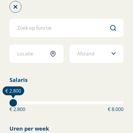
Meewerkend Voorman
Metaalbewerking - Capelle aan den
IJssel
Capelle aan den IJssel
€ 3.500 - € 4.200
Afstand
Bekijk vacature
Salaris
Monteur Bouwbeveiliging
€ 2.800
Rotterdam
€ 2.700 - € 3.400
€ 2.800
€ 8.000
Bekijk vacature
Uren per week