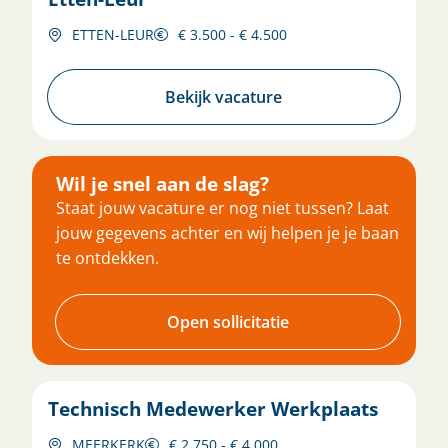
ETTEN-LEUR
€ 3.500 - € 4.500
Bekijk vacature
Wil je snel aan de slag?
Staat jouw vacature er nog niet tussen? Laat
jouw gegevens achter en wij helpen je je baan
te ontdekken.
Open sollicitatie
Technisch Medewerker Werkplaats
MEERKERK
€ 2.750 - € 4.000