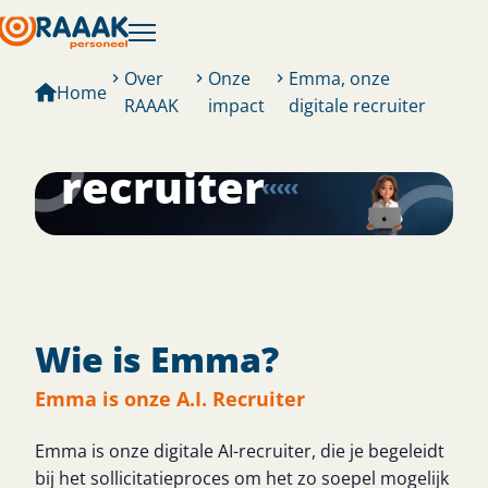
Over
Onze
Emma, onze
Emma;
Home
RAAAK
impact
digitale recruiter
onze digitale
recruiter
Wie is Emma?
Emma is onze A.I. Recruiter
Emma is onze digitale AI-recruiter, die je begeleidt
bij het sollicitatieproces om het zo soepel mogelijk