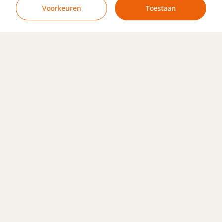
Dave van der Have
Voorkeuren
Toestaan
Accountmanager Rijnmond
Bel +31653144324
Stuur een mail
Stuur een WhatsApp
Bekijk LinkedIn