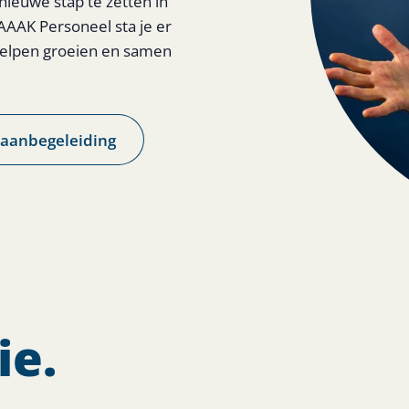
nieuwe stap te zetten in
AAAK Personeel sta je er
e helpen groeien en samen
baanbegeleiding
ie.