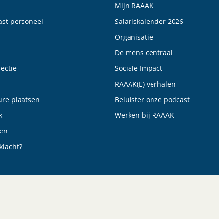
Mijn RAAAK
vast personeel
Salariskalender 2026
Organisatie
De mens centraal
ectie
Sociale Impact
RAAAK(E) verhalen
ure plaatsen
Beluister onze podcast
k
Werken bij RAAAK
gen
klacht?
Cookieverklaring
Certificeringen
A.I. Richtlijnen 2026