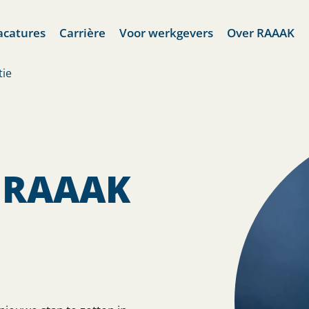
acatures
Carrière
Voor werkgevers
Over RAAAK
tie
ij RAAAK