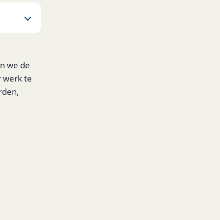
en we de
r werk te
rden,