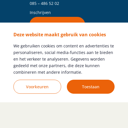
085 – 486 52 02
Inschrijven
Vind je vestiging
Deze website maakt gebruik van cookies
Volg ons
We gebruiken cookies om content en advertenties te
personaliseren, social media-functies aan te bieden
en het verkeer te analyseren. Gegevens worden
gedeeld met onze partners, die deze kunnen
combineren met andere informatie.
Gratis vacature plaatsen
Voorkeuren
Toestaan