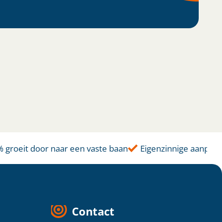
oeit door naar een vaste baan
Eigenzinnige aanpak
J
Contact