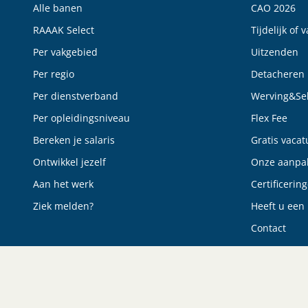
Alle banen
CAO 2026
RAAAK Select
Tijdelijk of 
Per vakgebied
Uitzenden
Per regio
Detacheren
Per dienstverband
Werving&Sel
Per opleidingsniveau
Flex Fee
Bereken je salaris
Gratis vacat
Ontwikkel jezelf
Onze aanpa
Aan het werk
Certificerin
Ziek melden?
Heeft u een 
Contact
© Raaak Personeel
Algemene voorwaarden
Privacyverklaring