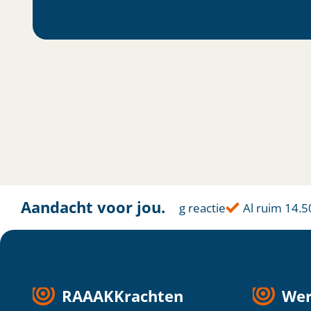
Aandacht voor jou.
Altijd dichtbij
Binnen 1 dag reactie
Al ruim 14.500
RAAAKKrachten
Wer