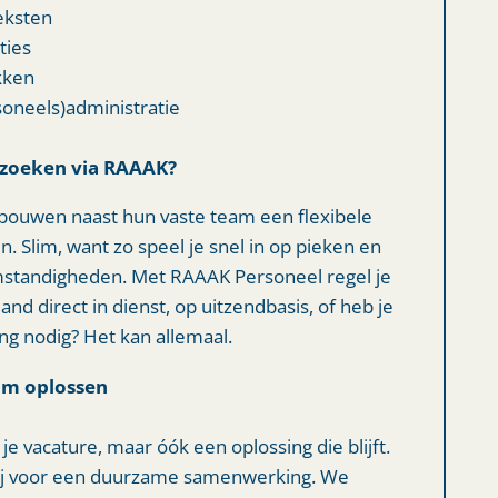
eksten
ties
kken
soneels)administratie
 zoeken via RAAAK?
bouwen naast hun vaste team een flexibele
. Slim, want zo speel je snel in op pieken en
tandigheden. Met RAAAK Personeel regel je
mand direct in dienst, op uitzendbasis, of heb je
ng nodig? Het kan allemaal.
aam oplossen
je vacature, maar óók een oplossing die blijft.
ij voor een duurzame samenwerking. We