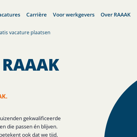
acatures
Carrière
Voor werkgevers
Over RAAAK
atis vacature plaatsen
? RAAAK
AK.
 duizenden gekwalificeerde
n die passen én blijven.
etekent ook dat we tijd,