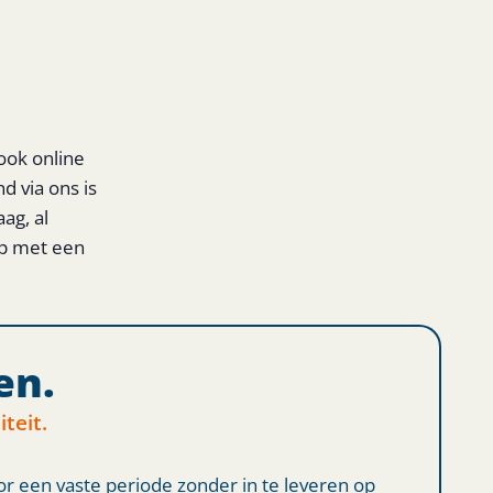
ook online
d via ons is
ag, al
op met een
en.
iteit.
oor een vaste periode zonder in te leveren op