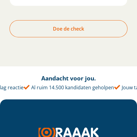
Doe de check
Aandacht voor jou.
 reactie
Al ruim 14.500 kandidaten geholpen
Jouw tale