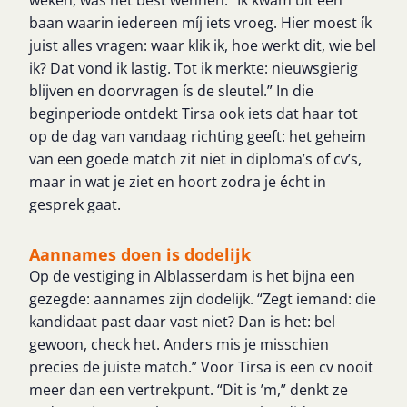
weken, was het best wennen. “Ik kwam uit een
baan waarin iedereen míj iets vroeg. Hier moest ík
juist alles vragen: waar klik ik, hoe werkt dit, wie bel
ik? Dat vond ik lastig. Tot ik merkte: nieuwsgierig
blijven en doorvragen ís de sleutel.” In die
beginperiode ontdekt Tirsa ook iets dat haar tot
op de dag van vandaag richting geeft: het geheim
van een goede match zit niet in diploma’s of cv’s,
maar in wat je ziet en hoort zodra je écht in
gesprek gaat.
Aannames doen is dodelijk
Op de vestiging in Alblasserdam is het bijna een
gezegde: aannames zijn dodelijk. “Zegt iemand: die
kandidaat past daar vast niet? Dan is het: bel
gewoon, check het. Anders mis je misschien
precies de juiste match.” Voor Tirsa is een cv nooit
meer dan een vertrekpunt. “Dit is ’m,” denkt ze