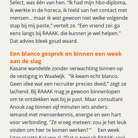
Select, was één van hen. “Ik had mijn hbo-diploma,
ik werkte in de horeca, ik hield van het contact met
mensen… maar ik wist gewoon niet welke volgende
stap bij mij paste,” vertelt ze. “Een vriend zei: ga
eens langs bij RAAAK, die kunnen je wel helpen.”
Dat advies bleek goud waard.
Een blanco gesprek en binnen een week
aan de slag
Kasane wandelde zonder verwachting binnen op
de vestiging in Waalwijk. “Ik kwam echt blanco.
Geen idee wat een recruiter precies deed,” zegt ze
lachend. Bij RAAAK mag je gewoon binnenlopen
om te ontdekken wat bij je past. Maar consultant
Anouk zag binnen vijf minuten iets anders:
iemand met mensenkennis, energie en een hart
voor verbinding. “Ze vroeg meteen: zou je het leuk
vinden om hier te komen werken? ” Een week
later startte Kasane al. “Dat is typisch RAAAK: snel