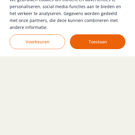
personaliseren, social media-functies aan te bieden en
Aandacht voor jou.
het verkeer te analyseren. Gegevens worden gedeeld
ag reactie
Al ruim 14.500 kandidaten geholpen
Jouw t
met onze partners, die deze kunnen combineren met
andere informatie.
Voorkeuren
Toestaan
Volg ons
Gratis vacature plaatsen