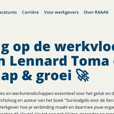
acatures
Carrière
Voor werkgevers
Over RAAAK
g op de werkvloe
an Lennard Toma
ap & groei 🚀
es en werkvriendschappen essentieel voor het geluk en de
oloog en auteur van het boek "Survivalgids voor de Eenz
Werkgever hoe je verbinding maakt en daarmee jouw organis
ecties dé sleutel zijn tot een gelukkiger, gezonder en pro