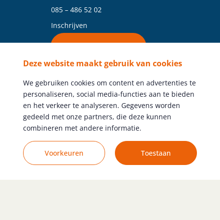
085 – 486 52 02
Inschrijven
Vind je vestiging
Deze website maakt gebruik van cookies
Volg ons
We gebruiken cookies om content en advertenties te
personaliseren, social media-functies aan te bieden
en het verkeer te analyseren. Gegevens worden
gedeeld met onze partners, die deze kunnen
combineren met andere informatie.
Gratis vacature plaatsen
Voorkeuren
Toestaan