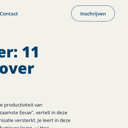
Contact
Inschrijven
r: 11
 over
 productiviteit van
aamste Eeuw", vertelt in deze
atie versterkt. Je leert in deze
ductiever leven. ✅ Hoe