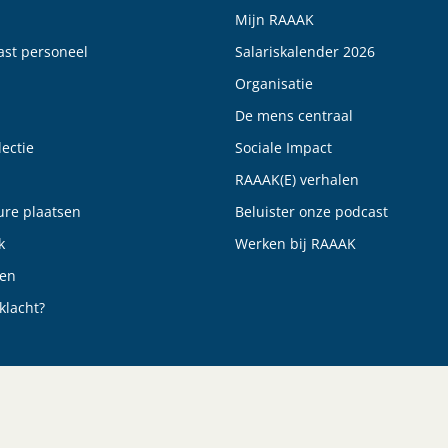
Mijn RAAAK
vast personeel
Salariskalender 2026
Organisatie
De mens centraal
ectie
Sociale Impact
RAAAK(E) verhalen
ure plaatsen
Beluister onze podcast
k
Werken bij RAAAK
gen
klacht?
Cookieverklaring
Certificeringen
A.I. Richtlijnen 2026