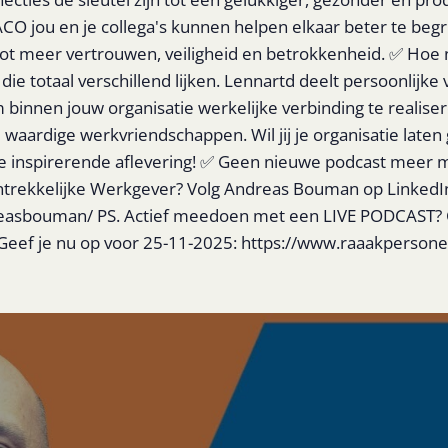
ACO jou en je collega's kunnen helpen elkaar beter te be
tot meer vertrouwen, veiligheid en betrokkenheid. ✅ Hoe 
ie totaal verschillend lijken. Lennartd deelt persoonlijke
m binnen jouw organisatie werkelijke verbinding te reali
 waardige werkvriendschappen. Wil jij je organisatie laten
e inspirerende aflevering! ✅ Geen nieuwe podcast meer mis
ntrekkelijke Werkgever? Volg Andreas Bouman op LinkedIn.
easbouman/ PS. Actief meedoen met een LIVE PODCAST? Cla
 Geef je nu op voor 25-11-2025: https://www.raaakpersone