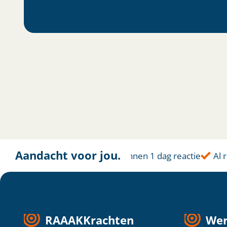
Aandacht voor jou.
Altijd dichtbij
Binnen 1 dag reactie
Al rui
RAAAKKrachten
Wer