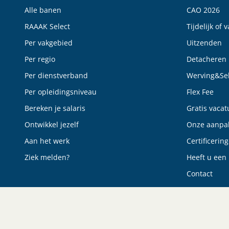
Alle banen
CAO 2026
RAAAK Select
Tijdelijk of 
Per vakgebied
Uitzenden
Per regio
Detacheren
Per dienstverband
Werving&Sel
Per opleidingsniveau
Flex Fee
Bereken je salaris
Gratis vacat
Ontwikkel jezelf
Onze aanpa
Aan het werk
Certificerin
Ziek melden?
Heeft u een 
Contact
© Raaak Personeel
Algemene voorwaarden
Privacyverklaring