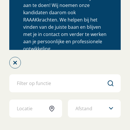
aan te doen! Wij noemen onze
kandidaten daarom ook
RAAAKkrachten. We helpen bij het
vinden van de juiste baan en blijven
met je in contact om verder te werken
aan je persoonlijke en professionele
ontwikkeling.
Altijd dichtbij
Wij geloven in ieders talent
Solliciteren zonder CV
Binnen 1 dag reactie
Afstand
Jouw talent, onze missie
Jij staat centraal