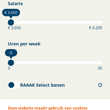
Salaris
€ 3.650
€ 3.650
€ 4.200
Aandacht voor jou.
Uren per week
 1 dag reactie
Al ruim 14.500 kandidaten geholpen
Jou
0
0
36
RAAAK Select banen
i
Dienstverband
Deze website maakt gebruik van cookies
Volg ons