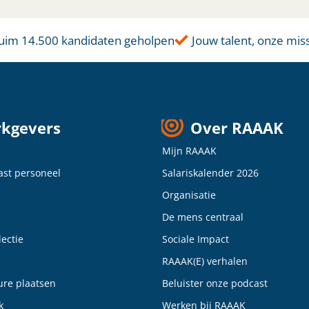
uim 14.500 kandidaten geholpen
Jouw talent, onze missi
kgevers
Over RAAAK
Mijn RAAAK
vast personeel
Salariskalender 2026
Organisatie
De mens centraal
ectie
Sociale Impact
RAAAK(E) verhalen
ure plaatsen
Beluister onze podcast
k
Werken bij RAAAK