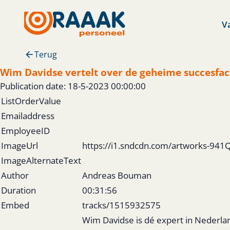
V
Terug
Wim Davidse vertelt over de geheime succesfac
Publication date: 18-5-2023 00:00:00
ListOrderValue
Emailaddress
EmployeeID
ImageUrl
https://i1.sndcdn.com/artworks-94
ImageAlternateText
Author
Andreas Bouman
Duration
00:31:56
Embed
tracks/1515932575
Wim Davidse is dé expert in Nederla