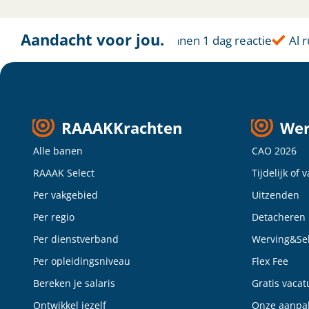
Aandacht voor jou.
Altijd dichtbij
Binnen 1 dag reactie
Al r
RAAAKKrachten
Wer
Alle banen
CAO 2026
RAAAK Select
Tijdelijk of 
Per vakgebied
Uitzenden
Per regio
Detacheren
Per dienstverband
Werving&Sel
Per opleidingsniveau
Flex Fee
Bereken je salaris
Gratis vacat
Ontwikkel jezelf
Onze aanpa