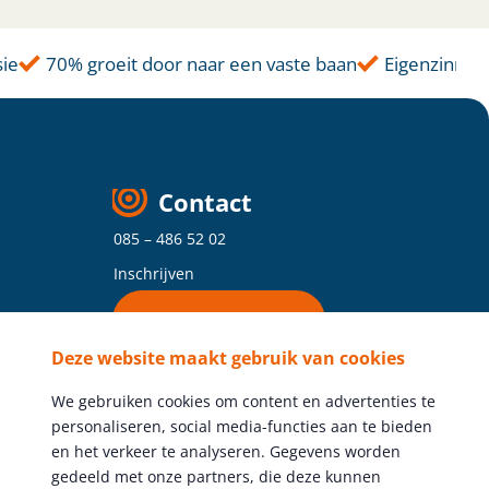
e
70% groeit door naar een vaste baan
Eigenzinnige 
Contact
085 – 486 52 02
Inschrijven
Vind je vestiging
Deze website maakt gebruik van cookies
Volg ons
We gebruiken cookies om content en advertenties te
personaliseren, social media-functies aan te bieden
en het verkeer te analyseren. Gegevens worden
gedeeld met onze partners, die deze kunnen