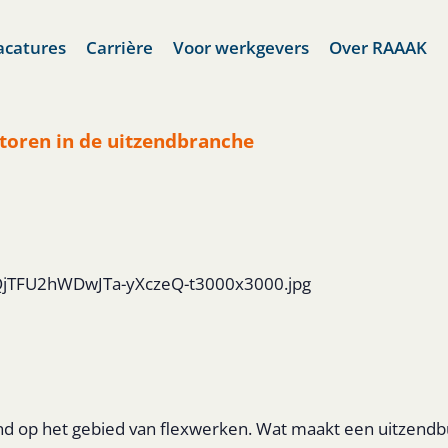
acatures
Carrière
Voor werkgevers
Over RAAAK
toren in de uitzendbranche
1QjTFU2hWDwJTa-yXczeQ-t3000x3000.jpg
nd op het gebied van flexwerken. Wat maakt een uitzendbu