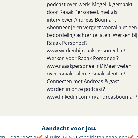
podcast over werk. Mogelijk gemaakt
door Raaak Personeel, met als
interviewer Andreas Bouman.
Abonneer je en vergeet vooral niet een
beoordeling achter te laten. Werken bij
Raaak Personeel?
www.werkenbijraaakpersoneel.nl/
Werken voor Raaak Personeel?
www.raaakpersoneel.nl/ Meer weten
over Raaak Talent? raaaktalent.nl/
Connecten met Andreas & gast
worden in onze podcast?
www.linkedin.com/in/andreasbouman/
Aandacht voor jou.
n 1 dag reactie
Al ruim 14.500 kandidaten geholpen
Jo