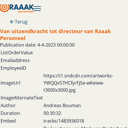
Terug
Van uitzendkracht tot directeur van Raaak
Personeel
Publication date: 4-4-2023 00:00:00
ListOrderValue
Emailaddress
EmployeeID
https://i1.sndcdn.com/artworks-
ImageUrl
YWQQv57HCfyrFjSe-wKeiew-
t3000x3000.jpg
ImageAlternateText
Author
Andreas Bouman
Duration
00:30:32
Embed
tracks/1483936018