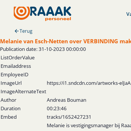
V
Terug
Melanie van Esch-Netten over VERBINDING ma
Publication date: 31-10-2023 00:00:00
ListOrderValue
Emailaddress
EmployeeID
ImageUrl
https://i1.sndcdn.com/artworks-el
ImageAlternateText
Author
Andreas Bouman
Duration
00:23:46
Embed
tracks/1652427231
Melanie is vestigingsmanager bij Raa