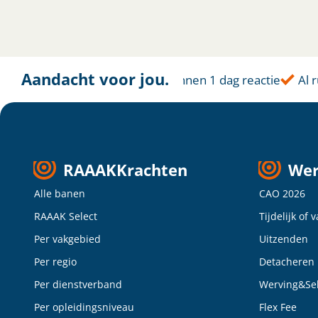
Aandacht voor jou.
Altijd dichtbij
Binnen 1 dag reactie
Al r
RAAAKKrachten
Wer
Alle banen
CAO 2026
RAAAK Select
Tijdelijk of 
Per vakgebied
Uitzenden
Per regio
Detacheren
Per dienstverband
Werving&Sel
Per opleidingsniveau
Flex Fee