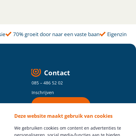
e
70% groeit door naar een vaste baan
Eigenzinnige
Contact
085 – 486 52 02
Inschrijven
Vind je vestiging
Deze website maakt gebruik van cookies
Volg ons
We gebruiken cookies om content en advertenties te
personaliseren, social media-functies aan te bieden