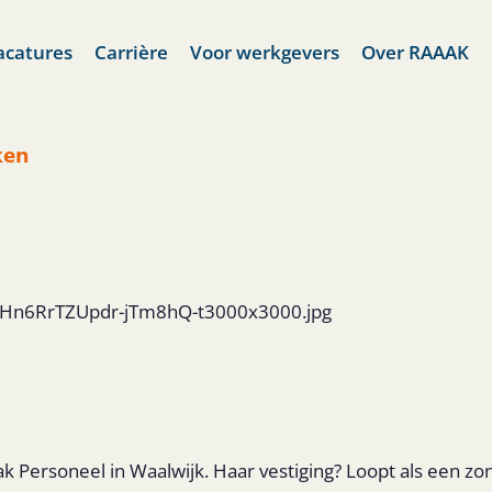
acatures
Carrière
Voor werkgevers
Over RAAAK
ken
JaAHn6RrTZUpdr-jTm8hQ-t3000x3000.jpg
ak Personeel in Waalwijk. Haar vestiging? Loopt als een zo