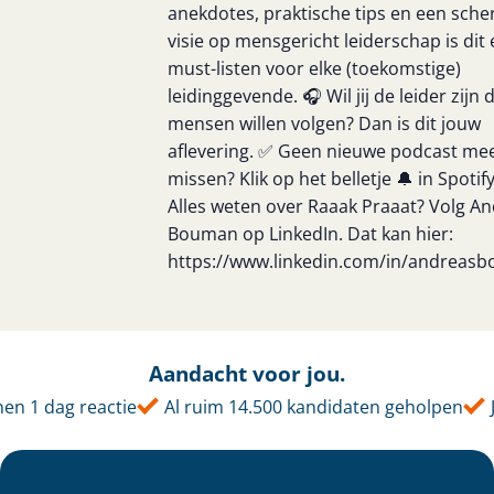
anekdotes, praktische tips en een sche
visie op mensgericht leiderschap is dit
must-listen voor elke (toekomstige)
leidinggevende. 🎧 Wil jij de leider zijn 
mensen willen volgen? Dan is dit jouw
aflevering. ✅ Geen nieuwe podcast me
missen? Klik op het belletje 🔔 in Spotif
Alles weten over Raaak Praaat? Volg A
Bouman op LinkedIn. Dat kan hier:
https://www.linkedin.com/in/andreas
Aandacht voor jou.
en 1 dag reactie
Al ruim 14.500 kandidaten geholpen
J