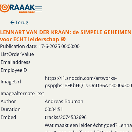
Terug
LENNART VAN DER KRAAN: de SIMPELE GEHEIMEN
voor ECHT leiderschap 🧭
Publication date: 17-6-2025 00:00:00
ListOrderValue
Emailaddress
EmployeeID
https://i1.sndcdn.com/artworks-
ImageUrl
psppJhsrBFKbHQTs-OnDB6A-t3000x300
ImageAlternateText
Author
Andreas Bouman
Duration
00:34:51
Embed
tracks/2074532696
Wat maakt een leider écht goed? Lenna