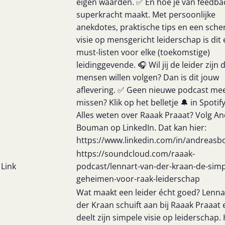
eigen waarden. ✅ En hoe je van feedbac
superkracht maakt. Met persoonlijke
anekdotes, praktische tips en een sche
visie op mensgericht leiderschap is dit
must-listen voor elke (toekomstige)
leidinggevende. 🎧 Wil jij de leider zijn 
mensen willen volgen? Dan is dit jouw
aflevering. ✅ Geen nieuwe podcast me
missen? Klik op het belletje 🔔 in Spotif
Alles weten over Raaak Praaat? Volg A
Bouman op LinkedIn. Dat kan hier:
https://www.linkedin.com/in/andreas
https://soundcloud.com/raaak-
Link
podcast/lennart-van-der-kraan-de-simp
geheimen-voor-raak-leiderschap
Wat maakt een leider écht goed? Lenna
der Kraan schuift aan bij Raaak Praaat 
deelt zijn simpele visie op leiderschap. 