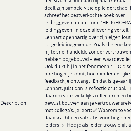
der Kraan schuift aan bij Raaak Praaat 
deelt zijn simpele visie op leiderschap. 
schreef het bestverkochte boek over
leidinggeven op bol.com: “HELP/HOERA:
leidinggeven. In deze aflevering vertelt
Lennart openhartig over zijn eigen fout
jonge leidinggevende. Zoals die ene kee
hij te snel handelde zonder vertrouwen
hebben opgebouwd – een waardevolle l
Ook duikt hij in het fenomeen “CEO dis
hoe hoger je komt, hoe minder eerlijke
feedback je ontvangt. En dat is gevaarlij
Lennart. Juist dan is reflectie cruciaal. Hi
daarom voor wekelijks reflecteren én h
Description
bewust bouwen aan je vertrouwensrek
met collega’s. Je leert: ✅ Waarom te vee
daadkracht een valkuil is voor beginne
leiders. ✅ Hoe je als leider trouw blijft 