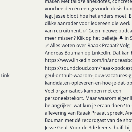
maken Met talloze anekdotes, concrete
voorbeelden én een gezonde dosis hu
legt Jesse bloot hoe het anders moet. 
dikke aanrader voor iedereen die werk
van recruitment. ✅ Geen nieuwe podca
meer missen? Klik op het belletje 🔔 in S
✅ Alles weten over Raaak Praaat? Volg
Andreas Bouman op LinkedIn. Dat kan h
https://www.linkedin.com/in/andreas
https://soundcloud.com/raaak-podcast
Link
geul-onthult-waarom-jouw-vacatures-g
kandidaten-opleveren-en-hoe-je-dat-op
Veel organisaties kampen met een
personeelstekort. Maar waarom eigenli
belangrijker: wat kun je eraan doen? In
aflevering van Raaak Praaat spreekt A
Bouman met dé recordgast van de sho
Jesse Geul. Voor de 3de keer schuift hij