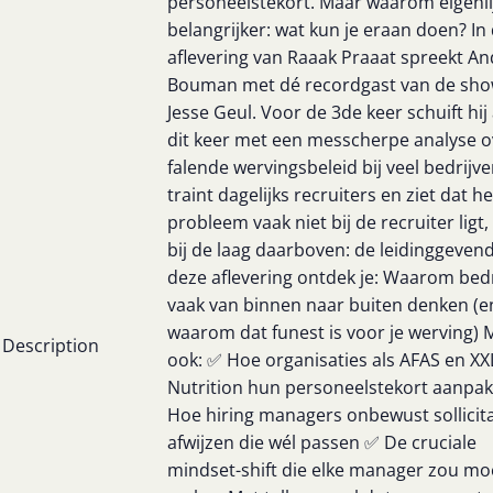
personeelstekort. Maar waarom eigenli
belangrijker: wat kun je eraan doen? In
aflevering van Raaak Praaat spreekt A
Bouman met dé recordgast van de sho
Jesse Geul. Voor de 3de keer schuift hij
dit keer met een messcherpe analyse o
falende wervingsbeleid bij veel bedrijve
traint dagelijks recruiters en ziet dat h
probleem vaak niet bij de recruiter ligt
bij de laag daarboven: de leidinggevend
deze aflevering ontdek je: Waarom bed
vaak van binnen naar buiten denken (e
waarom dat funest is voor je werving) 
Description
ook: ✅ Hoe organisaties als AFAS en XX
Nutrition hun personeelstekort aanpa
Hoe hiring managers onbewust sollicit
afwijzen die wél passen ✅ De cruciale
mindset-shift die elke manager zou mo