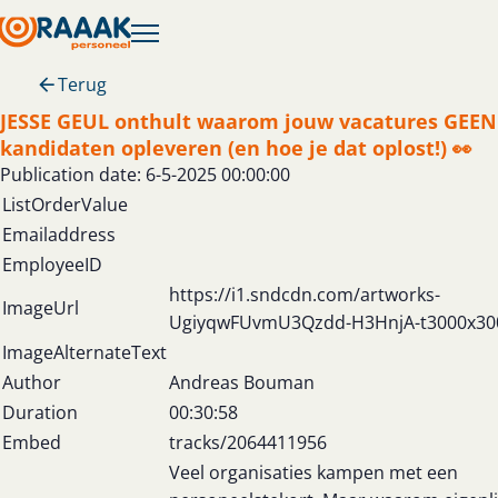
Terug
JESSE GEUL onthult waarom jouw vacatures GEEN
kandidaten opleveren (en hoe je dat oplost!) 👀
Publication date: 6-5-2025 00:00:00
ListOrderValue
Emailaddress
EmployeeID
https://i1.sndcdn.com/artworks-
ImageUrl
UgiyqwFUvmU3Qzdd-H3HnjA-t3000x30
ImageAlternateText
Author
Andreas Bouman
Duration
00:30:58
Embed
tracks/2064411956
Veel organisaties kampen met een