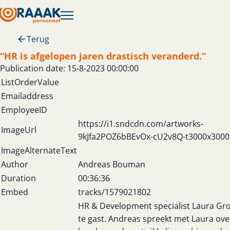
Terug
“HR is afgelopen jaren drastisch veranderd.”
Publication date: 15-8-2023 00:00:00
ListOrderValue
Emailaddress
EmployeeID
https://i1.sndcdn.com/artworks-
ImageUrl
9kJfa2POZ6bBEvOx-cU2v8Q-t3000x3000
ImageAlternateText
Author
Andreas Bouman
Duration
00:36:36
Embed
tracks/1579021802
HR & Development specialist Laura Gro
te gast. Andreas spreekt met Laura ove