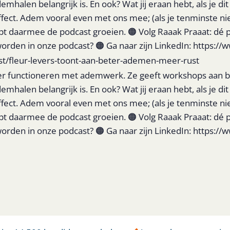
halen belangrijk is. En ook? Wat jij eraan hebt, als je d
ect. Adem vooral even met ons mee; (als je tenminste niet 
helpt daarmee de podcast groeien. 🟠 Volg Raaak Praaat: d
orden in onze podcast? 🟠 Ga naar zijn LinkedIn: https:
st/fleur-levers-toont-aan-beter-ademen-meer-rust
er functioneren met ademwerk. Ze geeft workshops aan bedr
halen belangrijk is. En ook? Wat jij eraan hebt, als je d
ect. Adem vooral even met ons mee; (als je tenminste niet 
helpt daarmee de podcast groeien. 🟠 Volg Raaak Praaat: d
orden in onze podcast? 🟠 Ga naar zijn LinkedIn: https: