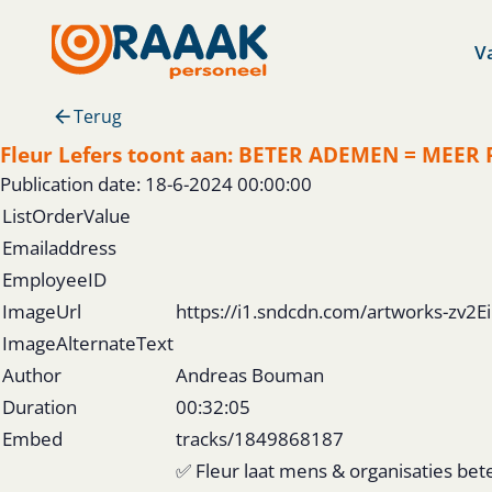
V
Terug
Fleur Lefers toont aan: BETER ADEMEN = MEER 
Publication date: 18-6-2024 00:00:00
ListOrderValue
Emailaddress
EmployeeID
ImageUrl
https://i1.sndcdn.com/artworks-zv
ImageAlternateText
Author
Andreas Bouman
Duration
00:32:05
Embed
tracks/1849868187
✅ Fleur laat mens & organisaties bet