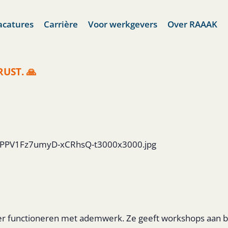
acatures
Carrière
Voor werkgevers
Over RAAAK
RUST. 🙏
2EiPPV1Fz7umyD-xCRhsQ-t3000x3000.jpg
er functioneren met ademwerk. Ze geeft workshops aan bedr