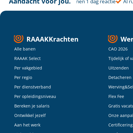
Aandacht voor jou.
Altijd dichtbij
Binnen 1 dag reactie
Al ru
RAAAKKrachten
Wer
Alle banen
CAO 2026
RAAAK Select
Tijdelijk of 
Per vakgebied
Uitzenden
Per regio
Detacheren
Per dienstverband
Werving&Sel
Per opleidingsniveau
Flex Fee
Bereken je salaris
Gratis vacat
Ontwikkel jezelf
Onze aanpa
Aan het werk
Certificerin