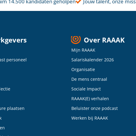
im 14.500 kandidaten geholpen
Jouw talent, onze missi
kgevers
Over RAAAK
Mijn RAAAK
vast personeel
Salariskalender 2026
Organisatie
De mens centraal
ectie
Sociale Impact
RAAAK(E) verhalen
ure plaatsen
Beluister onze podcast
k
Werken bij RAAAK
gen