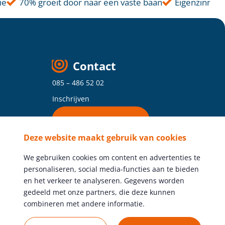
e
70% groeit door naar een vaste baan
Eigenzinnige 
Contact
085 – 486 52 02
Inschrijven
Vind je vestiging
Deze website maakt gebruik van cookies
Volg ons
We gebruiken cookies om content en advertenties te
personaliseren, social media-functies aan te bieden
en het verkeer te analyseren. Gegevens worden
gedeeld met onze partners, die deze kunnen
combineren met andere informatie.
Gratis vacature plaatsen