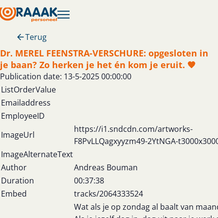
Terug
Dr. MEREL FEENSTRA-VERSCHURE: opgesloten in
je baan? Zo herken je het én kom je eruit. 🧡
Publication date: 13-5-2025 00:00:00
ListOrderValue
Emailaddress
EmployeeID
https://i1.sndcdn.com/artworks-
ImageUrl
F8PvLLQagxyyzm49-2YtNGA-t3000x3000
ImageAlternateText
Author
Andreas Bouman
Duration
00:37:38
Embed
tracks/2064333524
Wat als je op zondag al baalt van maa