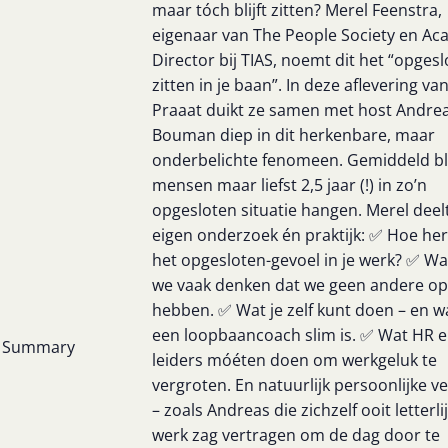
maar tóch blijft zitten? Merel Feenstra,
eigenaar van The People Society en Ac
Director bij TIAS, noemt dit het “opges
zitten in je baan”. In deze aflevering va
Praaat duikt ze samen met host Andre
Bouman diep in dit herkenbare, maar
onderbelichte fenomeen. Gemiddeld bl
mensen maar liefst 2,5 jaar (!) in zo’n
opgesloten situatie hangen. Merel deelt
eigen onderzoek én praktijk: ✅ Hoe her
het opgesloten-gevoel in je werk? ✅ 
we vaak denken dat we geen andere op
hebben. ✅ Wat je zelf kunt doen – en 
een loopbaancoach slim is. ✅ Wat HR 
Summary
leiders móéten doen om werkgeluk te
vergroten. En natuurlijk persoonlijke v
– zoals Andreas die zichzelf ooit letterlij
werk zag vertragen om de dag door te