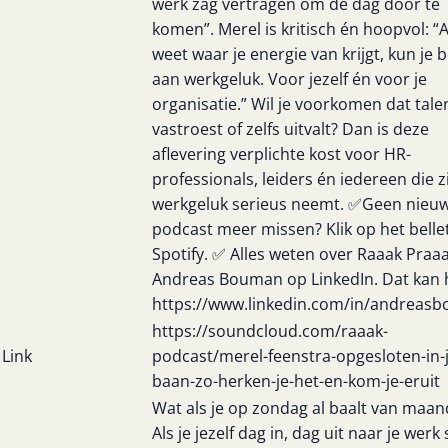
werk zag vertragen om de dag door te
komen”. Merel is kritisch én hoopvol: “A
weet waar je energie van krijgt, kun je
aan werkgeluk. Voor jezelf én voor je
organisatie.” Wil je voorkomen dat tale
vastroest of zelfs uitvalt? Dan is deze
aflevering verplichte kost voor HR-
professionals, leiders én iedereen die z
werkgeluk serieus neemt. ✅Geen nieu
podcast meer missen? Klik op het bellet
Spotify. ✅ Alles weten over Raaak Praaa
Andreas Bouman op LinkedIn. Dat kan h
https://www.linkedin.com/in/andreas
https://soundcloud.com/raaak-
Link
podcast/merel-feenstra-opgesloten-in-j
baan-zo-herken-je-het-en-kom-je-eruit
Wat als je op zondag al baalt van maa
Als je jezelf dag in, dag uit naar je werk 