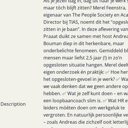
Als je jezelf dag in, dag uit naar je werk 
maar tóch blijft zitten? Merel Feenstra,
eigenaar van The People Society en Ac
Director bij TIAS, noemt dit het “opges
zitten in je baan”. In deze aflevering va
Praaat duikt ze samen met host Andre
Bouman diep in dit herkenbare, maar
onderbelichte fenomeen. Gemiddeld bl
mensen maar liefst 2,5 jaar (!) in zo’n
opgesloten situatie hangen. Merel deelt
eigen onderzoek én praktijk: ✅ Hoe her
het opgesloten-gevoel in je werk? ✅ 
we vaak denken dat we geen andere op
hebben. ✅ Wat je zelf kunt doen – en 
een loopbaancoach slim is. ✅ Wat HR 
Description
leiders móéten doen om werkgeluk te
vergroten. En natuurlijk persoonlijke v
– zoals Andreas die zichzelf ooit letterlij