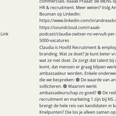
commercials. Raaak Praaat: de MENS op
HR & recruitment. Meer weten? Volg A
Bouman op LinkedIn:
https://www.linkedin.com/in/andreas
https://soundcloud.com/raaak-
Link
podcast/claudia-zwitser-ns-vervult-per-
5000-vacatures
Claudia is Hoofd Recruitment & emplo
branding. Wat ze doet? Je kunt beter v
wat ze niet doet. Ze zorgt dat talent bij
komt, dat mensen er graag blijven wer
ambassadeur worden. Enkele onderwe
die we bespreken: 🟢 De waarde van a
solliciteren. 🟢 Waarom werkt
ambassadeurschap zo goed? 🟢 De red
recruitment en marketing 1 zijn bij NS.
brengt de hele reis van kandidaten in k
Knelpunten? Die los je alleen samen op