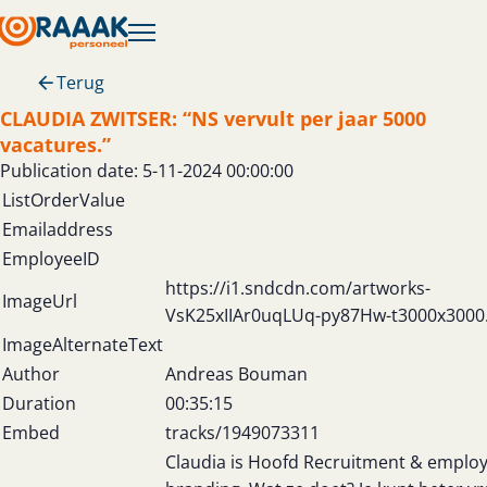
Terug
CLAUDIA ZWITSER: “NS vervult per jaar 5000
vacatures.”
Publication date: 5-11-2024 00:00:00
ListOrderValue
Emailaddress
EmployeeID
https://i1.sndcdn.com/artworks-
ImageUrl
VsK25xIIAr0uqLUq-py87Hw-t3000x3000.
ImageAlternateText
Author
Andreas Bouman
Duration
00:35:15
Embed
tracks/1949073311
Claudia is Hoofd Recruitment & emplo