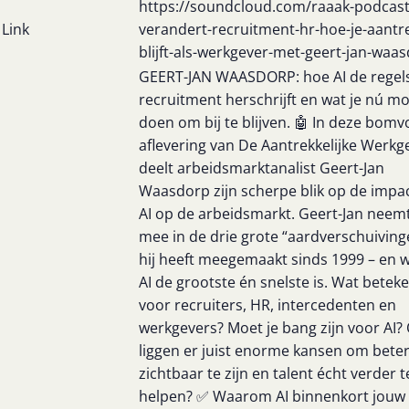
https://soundcloud.com/raaak-podcast
Link
verandert-recruitment-hr-hoe-je-aantre
blijft-als-werkgever-met-geert-jan-waa
GEERT-JAN WAASDORP: hoe AI de regel
recruitment herschrijft en wat je nú m
doen om bij te blijven. 🤖 In deze bomvo
aflevering van De Aantrekkelijke Werkg
deelt arbeidsmarktanalist Geert-Jan
Waasdorp zijn scherpe blik op de impa
AI op de arbeidsmarkt. Geert-Jan neemt
mee in de drie grote “aardverschuiving
hij heeft meegemaakt sinds 1999 – en
AI de grootste én snelste is. Wat beteke
voor recruiters, HR, intercedenten en
werkgevers? Moet je bang zijn voor AI? 
liggen er juist enorme kansen om bete
zichtbaar te zijn en talent écht verder t
helpen? ✅ Waarom AI binnenkort jouw