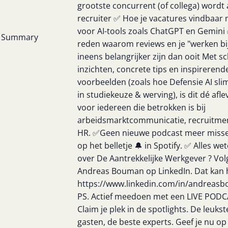
grootste concurrent (of collega) wordt 
recruiter ✅ Hoe je vacatures vindbaar
voor AI-tools zoals ChatGPT en Gemini
Summary
reden waarom reviews en je "werken bij
ineens belangrijker zijn dan ooit Met s
inzichten, concrete tips en inspirerend
voorbeelden (zoals hoe Defensie AI slim
in studiekeuze & werving), is dit dé afle
voor iedereen die betrokken is bij
arbeidsmarktcommunicatie, recruitmen
HR. ✅Geen nieuwe podcast meer misse
op het belletje 🔔 in Spotify. ✅ Alles we
over De Aantrekkelijke Werkgever ? Vol
Andreas Bouman op LinkedIn. Dat kan h
https://www.linkedin.com/in/andreas
PS. Actief meedoen met een LIVE POD
Claim je plek in de spotlights. De leukst
gasten, de beste experts. Geef je nu op