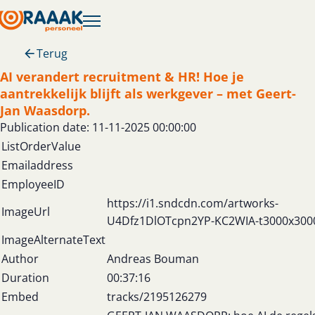
Terug
AI verandert recruitment & HR! Hoe je
aantrekkelijk blijft als werkgever – met Geert-
Jan Waasdorp.
Publication date: 11-11-2025 00:00:00
ListOrderValue
Emailaddress
EmployeeID
https://i1.sndcdn.com/artworks-
ImageUrl
U4Dfz1DlOTcpn2YP-KC2WIA-t3000x300
ImageAlternateText
Author
Andreas Bouman
Duration
00:37:16
Embed
tracks/2195126279