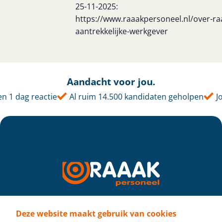
25-11-2025:
https://www.raaakpersoneel.nl/over-ra
aantrekkelijke-werkgever
Aandacht voor jou.
 1 dag reactie
Al ruim 14.500 kandidaten geholpen
Jo
Deze website maakt gebruik van cookies
Volg ons