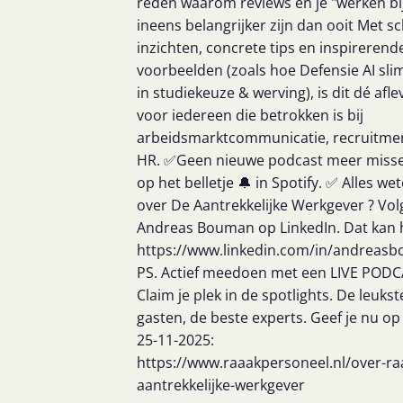
reden waarom reviews en je "werken bij
ineens belangrijker zijn dan ooit Met s
inzichten, concrete tips en inspirerend
voorbeelden (zoals hoe Defensie AI slim
in studiekeuze & werving), is dit dé afle
voor iedereen die betrokken is bij
arbeidsmarktcommunicatie, recruitmen
HR. ✅Geen nieuwe podcast meer misse
op het belletje 🔔 in Spotify. ✅ Alles we
over De Aantrekkelijke Werkgever ? Vol
Andreas Bouman op LinkedIn. Dat kan h
https://www.linkedin.com/in/andreas
PS. Actief meedoen met een LIVE POD
Claim je plek in de spotlights. De leukst
gasten, de beste experts. Geef je nu op
25-11-2025:
https://www.raaakpersoneel.nl/over-ra
aantrekkelijke-werkgever