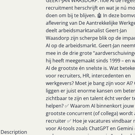
GEERT-JAN WAASDORP: hoe AI de regel
recruitment herschrijft en wat je nú m
doen om bij te blijven. 🤖 In deze bomvo
aflevering van De Aantrekkelijke Werkg
deelt arbeidsmarktanalist Geert-Jan
Waasdorp zijn scherpe blik op de impa
AI op de arbeidsmarkt. Geert-Jan neemt
mee in de drie grote “aardverschuiving
hij heeft meegemaakt sinds 1999 – en
AI de grootste én snelste is. Wat beteke
voor recruiters, HR, intercedenten en
werkgevers? Moet je bang zijn voor AI? 
liggen er juist enorme kansen om bete
zichtbaar te zijn en talent écht verder t
helpen? ✅ Waarom AI binnenkort jouw
grootste concurrent (of collega) wordt 
recruiter ✅ Hoe je vacatures vindbaar
voor AI-tools zoals ChatGPT en Gemini
Description