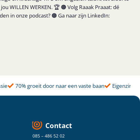
r jou WILLEN WERKEN. 🏆 🟠 Volg Raaak Praaat: dé
n in onze podcast? 🟠 Ga naar zijn LinkedIn:
ie
70% groeit door naar een vaste baan
Eigenzinnige
Contact
085 – 486 52 02