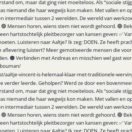
erstand om, maar dat ging niet moeiteloos. Als “sociale sti
s niemand die haar wegwijs kon maken. Met vallen en ops
 een intermediair tussen 2 werelden. De wereld van werkz
. 🟢 Mensen horen, wiens stem niet wordt gehoord. 🟢 Bek
 een hartstochtelijk pleitbezorger van kansen geven: ✅ V
ten. Luisteren naar Aaltje? Ik zeg: DOEN. Ze heeft pracht
ze aflevering luistert? Meer gemotiveerde mensen die voo
en. 🟠 Verbinden met Andreas en misschien wel gast worde
asbouman/
/aaltje-vincent-is-helemaal-klaar-met-traditionele-wervin
 die verder leerde. Geholpen? Werd ze door een bovenmeeste
erstand om, maar dat ging niet moeiteloos. Als “sociale sti
s niemand die haar wegwijs kon maken. Met vallen en ops
 een intermediair tussen 2 werelden. De wereld van werkz
. 🟢 Mensen horen, wiens stem niet wordt gehoord. 🟢 Bek
 een hartstochtelijk pleitbezorger van kansen geven: ✅ V
ten. Luisteren naar Aaltje? Ik zeg: DOEN. Ze heeft pracht