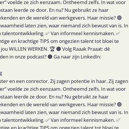
jger” voelde ze zich eenzaam. Ontheemd zelfs. In wat voor
taan leerde ze door. En nu? Nu gebruikt ze haar
oekenden en de wereld van werkgevers. Haar missie? 🟢
waamheid laten zien, waar niemand zich bewust van is. In
an talentontwikkeling. ✅ Van informeel kennismaken. ✅
ige en krachtige TIPS om ongezien talent tot bloei te
r jou WILLEN WERKEN. 🏆 🟠 Volg Raaak Praaat: dé
n in onze podcast? 🟠 Ga naar zijn LinkedIn:
g
r en een conrector. Zij zagen potentie in haar. Zij zagen
jger” voelde ze zich eenzaam. Ontheemd zelfs. In wat voor
taan leerde ze door. En nu? Nu gebruikt ze haar
oekenden en de wereld van werkgevers. Haar missie? 🟢
waamheid laten zien, waar niemand zich bewust van is. In
an talentontwikkeling. ✅ Van informeel kennismaken. ✅
ige en krachtige TIPS om ongezien talent tot bloei te