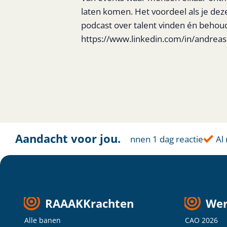
laten komen. Het voordeel als je de
podcast over talent vinden én behoud
https://www.linkedin.com/in/andre
Aandacht voor jou.
Altijd dichtbij
Binnen 1 dag reactie
Al r
RAAAKKrachten
Wer
Alle banen
CAO 2026