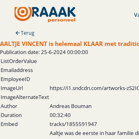
V
Terug
AALTJE VINCENT is helemaal KLAAR met traditi
Publication date: 25-6-2024 00:00:00
ListOrderValue
Emailaddress
EmployeeID
ImageUrl
https://i1.sndcdn.com/artworks-zS2
ImageAlternateText
Author
Andreas Bouman
Duration
00:32:40
Embed
tracks/1855591947
Aaltje was de eerste in haar familie