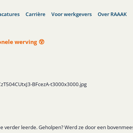
acatures
Carrière
Voor werkgevers
Over RAAAK
onele werving 😲
ICzT504CUtxJ3-BFcezA-t3000x3000.jpg
 die verder leerde. Geholpen? Werd ze door een bovenmeeste