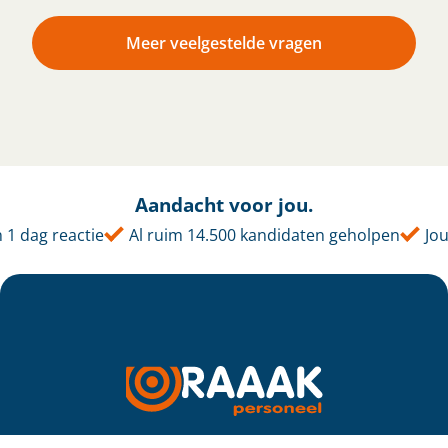
Meer veelgestelde vragen
Aandacht voor jou.
dag reactie
Al ruim 14.500 kandidaten geholpen
Jouw 