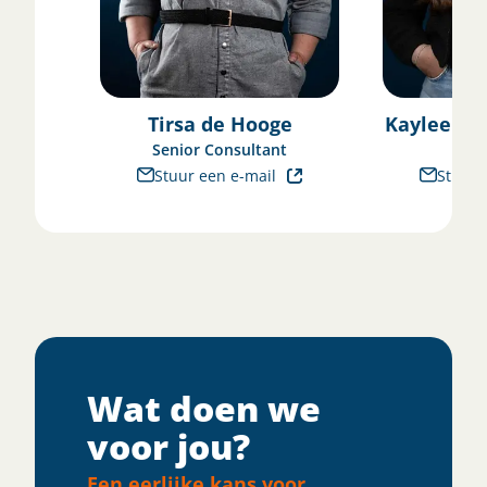
Tirsa de Hooge
Kaylee K
Senior Consultant
Con
Stuur een e-mail
Stuur 
Wat doen we
voor jou?
Een eerlijke kans voor