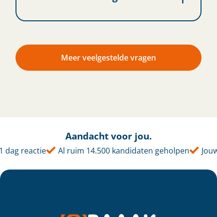
Meer veelgestelde vragen
Aandacht voor jou.
ag reactie
Al ruim 14.500 kandidaten geholpen
Jouw t