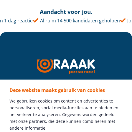
Aandacht voor jou.
 dag reactie
Al ruim 14.500 kandidaten geholpen
Jouw
Deze website maakt gebruik van cookies
Volg ons
We gebruiken cookies om content en advertenties te
personaliseren, social media-functies aan te bieden en
het verkeer te analyseren. Gegevens worden gedeeld
met onze partners, die deze kunnen combineren met
Gratis vacature plaatsen
andere informatie.