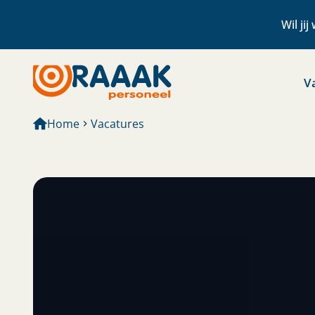
Wil ji
V
Home
Vacatures