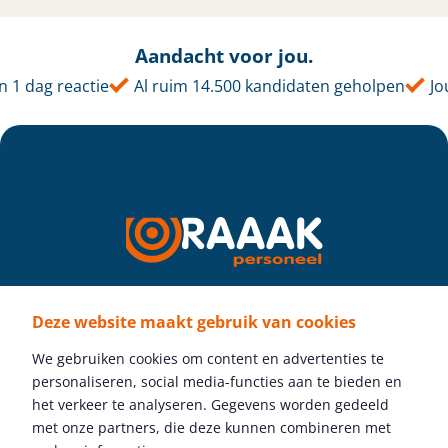
Aandacht voor jou.
 1 dag reactie
Al ruim 14.500 kandidaten geholpen
Jo
Deze website maakt gebruik van cookies
Volg ons
We gebruiken cookies om content en advertenties te
personaliseren, social media-functies aan te bieden en
het verkeer te analyseren. Gegevens worden gedeeld
met onze partners, die deze kunnen combineren met
Gratis vacature plaatsen