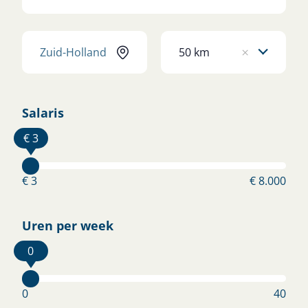
Werkplaats Monteur
Nieuw
50 km
×
SPRANG-CAPELLE
€ 2.800 - € 3.800
Bekijk vacature
Salaris
€ 3
Grondwerker
Nieuw
€ 3
€ 8.000
SPRANG-CAPELLE
€ 2.600 - € 3.400
Bekijk vacature
Uren per week
0
Wil je snel aan de slag?
0
40
Staat jouw vacature er nog niet tussen? Laat