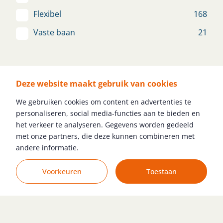
Voorbereiding
Nieuw
Flexibel
168
Eindhoven
€ 2.650 - € 3.697
Vaste baan
21
Bekijk vacature
Denkniveau
Deze website maakt gebruik van cookies
Geen opleiding nodig
75
We gebruiken cookies om content en advertenties te
Financieel Administratief
HBO
100
personaliseren, social media-functies aan te bieden en
Medewerker
MBO
278
het verkeer te analyseren. Gegevens worden gedeeld
Nieuw
met onze partners, die deze kunnen combineren met
Voortgezet Onderwijs
141
andere informatie.
ROTTERDAM
€ 2.700 - € 2.900
WO
44
Zoekopdracht wijzigen
Voorkeuren
Toestaan
Bekijk vacature
Junior Calculator/Werkvoorbereider