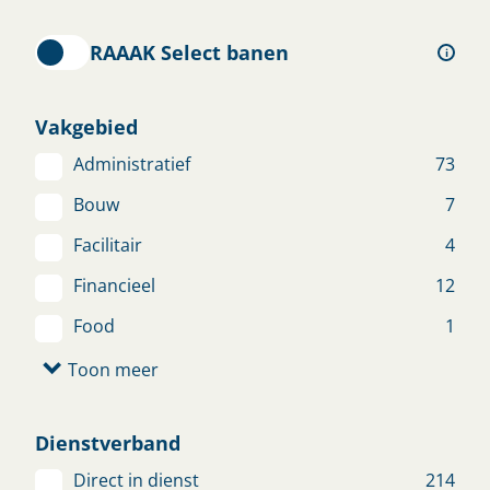
jouw gegevens achter en wij helpen je je baan
te ontdekken.
RAAAK Select banen
i
Open sollicitatie
Vakgebied
Administratief
73
Bouw
7
Uitvoerder Sport en
Groenvoorziening
Facilitair
4
Nieuw
Financieel
12
SPRANG-CAPELLE
€ 3.200 - € 4.500
Food
1
Toon meer
Bekijk vacature
Dienstverband
Productiemedewerker
Direct in dienst
214