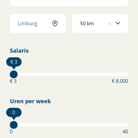
Werkplaats Monteur
Nieuw
50 km
×
SPRANG-CAPELLE
€ 2.800 - € 3.800
Bekijk vacature
Salaris
€ 3
Grondwerker
Nieuw
€ 3
€ 8.000
SPRANG-CAPELLE
€ 2.600 - € 3.400
Bekijk vacature
Uren per week
0
Wil je snel aan de slag?
0
40
Staat jouw vacature er nog niet tussen? Laat