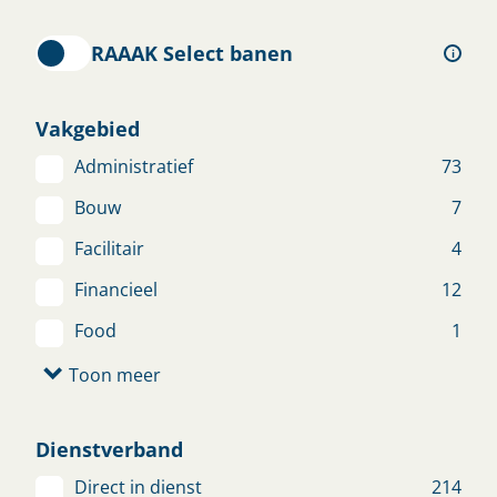
jouw gegevens achter en wij helpen je je baan
te ontdekken.
RAAAK Select banen
i
Open sollicitatie
Vakgebied
Administratief
73
Bouw
7
Uitvoerder Sport en
Groenvoorziening
Facilitair
4
Nieuw
Financieel
12
SPRANG-CAPELLE
€ 3.200 - € 4.500
Food
1
Toon meer
Bekijk vacature
Dienstverband
Productiemedewerker
Direct in dienst
214