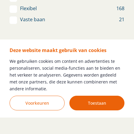
Voorbereiding
Nieuw
Flexibel
168
Eindhoven
€ 2.650 - € 3.697
Vaste baan
21
Bekijk vacature
Denkniveau
Deze website maakt gebruik van cookies
Geen opleiding nodig
75
We gebruiken cookies om content en advertenties te
Financieel Administratief
HBO
100
personaliseren, social media-functies aan te bieden en
Medewerker
MBO
278
het verkeer te analyseren. Gegevens worden gedeeld
Nieuw
met onze partners, die deze kunnen combineren met
Voortgezet Onderwijs
141
andere informatie.
ROTTERDAM
€ 2.700 - € 2.900
WO
44
Zoekopdracht wijzigen
Voorkeuren
Toestaan
Bekijk vacature
Junior Calculator/Werkvoorbereider