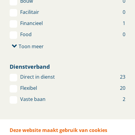
Kwaliteitscontroller textiel
Bouw
0
Best
€ 2.850 - € 3.500
Facilitair
0
Financieel
1
Bekijk vacature
Food
0
Toon meer
Productiemedewerker Metaal
Dienstverband
Venhorst
€ 2.500 - € 4.000
Direct in dienst
23
Bekijk vacature
Flexibel
20
Vaste baan
2
Verkoopmedewerker
Denkniveau
Schaijk
€ 2.500 - € 3.100
Deze website maakt gebruik van cookies
Geen opleiding nodig
9