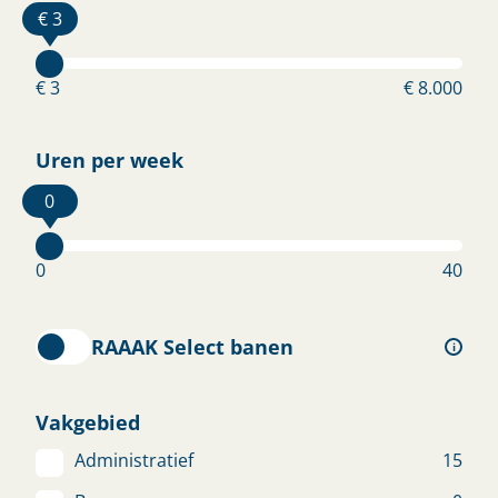
€ 3
Business Controller
VEGHEL
€ 4.000 - € 5.500
€ 3
€ 8.000
Bekijk vacature
Uren per week
0
Wil je snel aan de slag?
0
40
Staat jouw vacature er nog niet tussen? Laat
jouw gegevens achter en wij helpen je je baan
te ontdekken.
RAAAK Select banen
i
Open sollicitatie
Vakgebied
Administratief
15