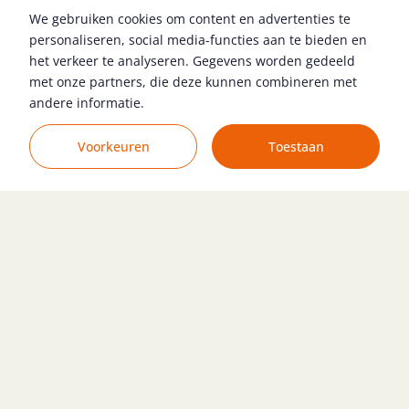
Bekijk vacature
We gebruiken cookies om content en advertenties te
HBO
45
personaliseren, social media-functies aan te bieden en
MBO
44
het verkeer te analyseren. Gegevens worden gedeeld
met onze partners, die deze kunnen combineren met
Voortgezet Onderwijs
40
Kantbank Programmeur
andere informatie.
WO
45
PIJNACKER
€ 2.600 - € 3.600
Zoekopdracht wijzigen
Voorkeuren
Toestaan
Bekijk vacature
Logistiek Supervisor
Eindhoven
€ 3.000 - € 4.000
Bekijk vacature